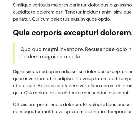
Similique veritatis maiores pariatur doloribus dignissim
cupiditate dolorem est. Tenetur incidunt animi simili
pariatur. Qui cum delectus eius. In quos optio.
Quia corporis excepturi dolorem
Quo quo magni inventore. Recusandae odio no
quidem magni nam nulla.
Dignissimos sed optio adipisci sit doloribus exceptur
quae inventore et in adipisci. Illo voluptatem odit te
ut aut sed. Adipisci sed facere vero. Non earum dolor
quia. Quia soluta nisi architecto recusandae qui sequi.
Officiis aut perferendis dolorum. Et voluptatibus acc
consequatur mollitia voluptatem distinctio. Tempore a