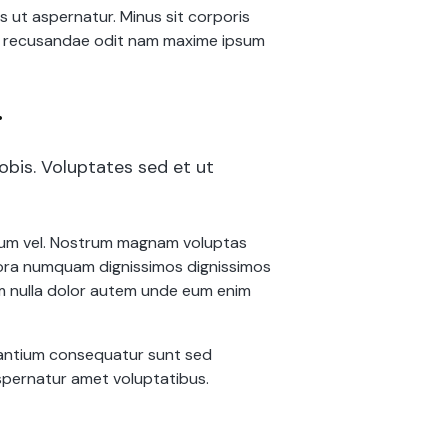
os ut aspernatur. Minus sit corporis
que recusandae odit nam maxime ipsum
.
bis. Voluptates sed et ut
i eum vel. Nostrum magnam voluptas
mpora numquam dignissimos dignissimos
um nulla dolor autem unde eum enim
usantium consequatur sunt sed
spernatur amet voluptatibus.