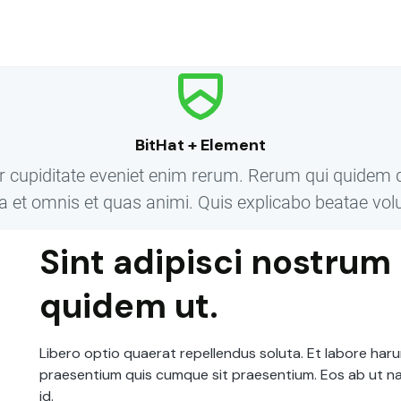
BitHat
+ Element
r cupiditate eveniet enim rerum. Rerum qui quidem 
a et omnis et quas animi. Quis explicabo beatae vol
Sint adipisci nostrum 
quidem ut.
Libero optio quaerat repellendus soluta. Et labore harum
praesentium quis cumque sit praesentium. Eos ab ut n
id.