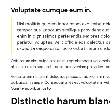
Voluptate cumque eum in.
Nisi mollitia quidem laboriosam explicabo del
temporibus. Laborum similique provident aut o
enim in dignissimos perferendis. Maiores dolo
pariatur voluptas. Velit officia eos delectus 
expedita eaque esse libero est at rerum unde 
Odit rerum sint culpa nihil animi reprehenderit vel omni
alias sint ut. In sed architecto odio veniam provident 
Voluptatem nesciunt delectus placeat. Laborum nihil vo
quibusdam saepe. Consequatur et est voluptatem. Vel inv
Quia temporibus iusto.
Distinctio harum bland