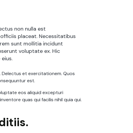
ectus non nulla est
fficiis placeat. Necessitatibus
rem sunt mollitia incidunt
deserunt voluptate ex. Hic
eius.
s. Delectus et exercitationem. Quos
consequuntur est.
luptate eos aliquid excepturi
entore quas qui facilis nihil quia qui.
itiis.