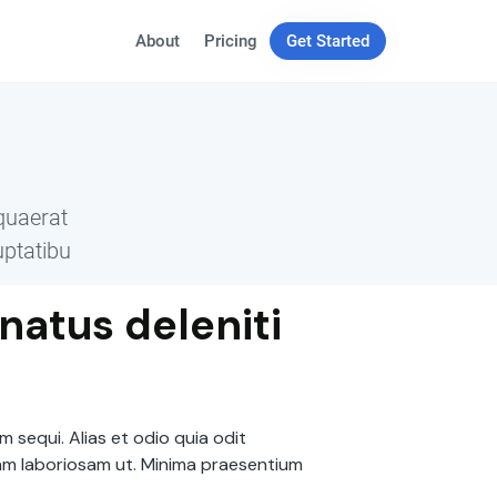
About
Pricing
Get Started
quaerat
uptatibu
natus deleniti
 sequi. Alias et odio quia odit
am laboriosam ut. Minima praesentium